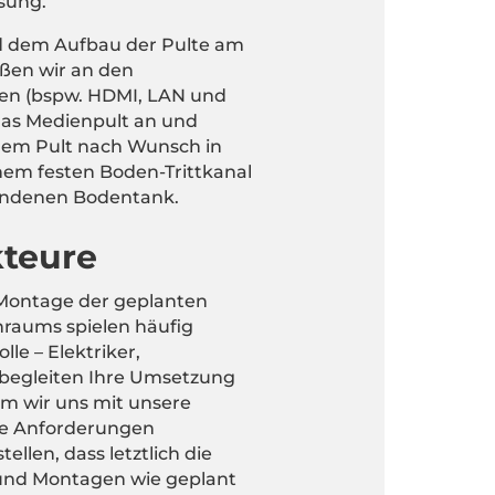
sung.
 dem Aufbau der Pulte am
eßen wir an den
en (bspw. HDMI, LAN und
as Medienpult an und
 dem Pult nach Wunsch in
inem festen Boden-Trittkanal
handenen Bodentank.
kteure
Montage der geplanten
nraums spielen häufig
le – Elektriker,
 begleiten Ihre Umsetzung
em wir uns mit unsere
ie Anforderungen
ellen, dass letztlich die
 und Montagen wie geplant