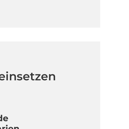
einsetzen
de
arien