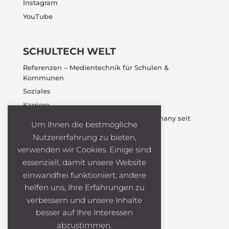
Instagram
YouTube
SCHULTECH WELT
Referenzen – Medientechnik für Schulen &
Kommunen
Soziales
Karriere
Über uns – Medientechnik Made in Germany seit
Um Ihnen die bestmögliche
2017
Nutzererfahrung zu bieten,
Kontakt
verwenden wir Cookies. Einige sind
Webdemo
essenziell, damit unsere Website
einwandfrei funktioniert, andere
helfen uns, Ihre Erfahrungen zu
verbessern und unsere Inhalte
besser auf Ihre Interessen
abzustimmen.